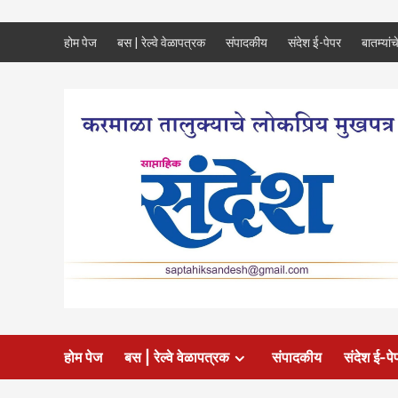
Skip
होम पेज
बस | रेल्वे वेळापत्रक
संपादकीय
संदेश ई-पेपर
बातम्यांच
to
content
होम पेज
बस | रेल्वे वेळापत्रक
संपादकीय
संदेश ई-पे