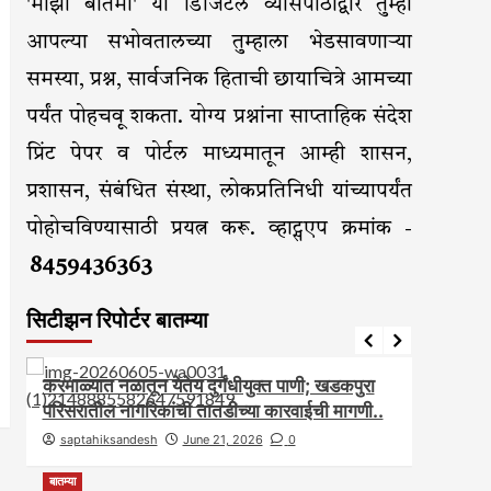
'माझी बातमी' या डिजिटल व्यासपीठाद्वारे तुम्ही
आपल्या सभोवतालच्या तुम्हाला भेडसावणाऱ्या
समस्या, प्रश्न, सार्वजनिक हिताची छायाचित्रे आमच्या
पर्यंत पोहचवू शकता. योग्य प्रश्नांना साप्ताहिक संदेश
प्रिंट पेपर व पोर्टल माध्यमातून आम्ही शासन,
प्रशासन, संबंधित संस्था, लोकप्रतिनिधी यांच्यापर्यंत
पोहोचविण्यासाठी प्रयत्न करू. व्हाट्सएप क्रमांक -
8459436363
सिटीझन रिपोर्टर बातम्या
आरोग्य
आवाज जनतेचा
बातम्या
राजकीय
सामाजिक
आवाज ज
करमाळ्यात नळातून येतेय दुर्गंधीयुक्त पाणी; खडकपुरा
करमाळ
परिसरातील नागरिकांची तातडीच्या कारवाईची मागणी..
असल्यान
saptahiksandesh
June 21, 2026
0
sapt
बातम्या