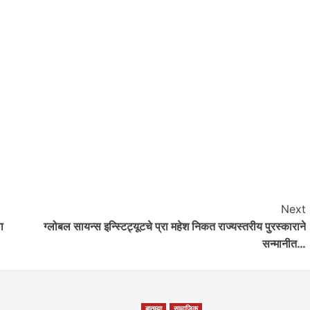
Next
आवाज जनतेचा
ा
ग्लोबल सायन्स इन्स्टिट्यूटचे प्रा महेश निकत राज्यस्तरीय पुरस्काराने
गटारींतील सांडपाणी रस्त्यावर आल्याने कृष्णाजीनगर
सन्मानीत…
मधील नागरिकांच्या आरोग्याशी खेळ सुरू
saptahiksandesh
September 12, 2024
0
बातम्या
सामाजिक