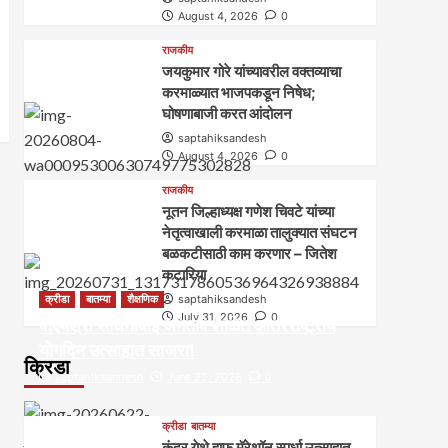
August 4, 2026
0
राजकीय
जयकुमार गोरे यांच्यावरील वक्तव्याचा
करमाळ्यात भाजपकडून निषेध;
घोषणाबाजी करत आंदोलन
saptahiksandesh
August 4, 2026
0
राजकीय
नूतन जिल्हाध्यक्ष गणेश चिवटे यांच्या
नेतृत्वाखाली करमाळा तालुक्यात संघटन
बळकटीसाठी काम करणार – जितेश
कटारिया
क्रीडा
बातम्या
शैक्षणिक
saptahiksandesh
July 31, 2026
0
पीएमश्री साधनाबाई जगताप शाळेत आंतरराष्ट्रीय
योगदिन उत्साहात साजरा!
क्रिडा
saptahiksandesh
June 22, 2026
0
क्रीडा
बातम्या
कंदर येथे हाफ मॅरेथॉन स्पर्धा उत्साहात