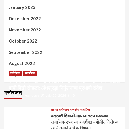
January 2023
December 2022
November 2022
October 2022
September 2022
August 2022
मनोरंजन
सामाजिक
July 2022
कल्पना मंथन आणि सर्जनशील विचारांची देवाणघेवाण करण्यासाठी
पायी दिंडी सोहळा; अंधश्रद्धा निर्मूलनाचा प्रभावी संदेश
मनोरंजन
saptahiksandesh
July 22, 2026
0
बातम्या
मनोरंजन
राजकीय
सामाजिक
छत्रपती शिवाजी महाराज तरुण मंडळाचा
सामाजिक उपक्रम आदर्शवत – पोलीस निरीक्षक
रणजीत माने यांचे प्रतिपादन..