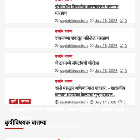
रोशेवाडीत किरकोळ कारणावरून तरुणास
मारहाण
saptahiksandesh
July 28, 2026
0
क्राईम
बातम्या
रस्त्याच्या वादातून महिलेला मारहाण
saptahiksandesh
July 28, 2026
0
क्राईम
बातम्या
जेऊरमध्ये लॅपटॉपची चोरीला
saptahiksandesh
July 28, 2026
0
क्राईम
बातम्या
साडे महसूल अधिकाऱ्यास मारहाण,- शासकीय
कामात अडथळा केल्याचा गुन्हा दाखल..
कृषी
बातम्या
saptahiksandesh
July 17, 2026
0
वादळाचा तडाखा – पुनवर येथे धुमाळ बंधूंची २२ लाखांची केळी
जमीनदोस्त
कृषीविषयक बातम्या
saptahiksandesh
May 27, 2026
0