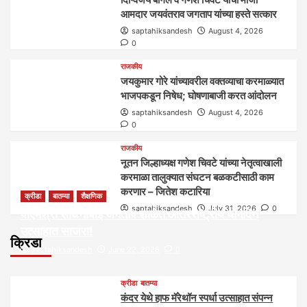
आमदार जयवंतराव जगताप यांच्या हस्ते सत्कार
saptahiksandesh
August 4, 2026
0
राजकीय
जयकुमार गोरे यांच्यावरील वक्तव्याचा करमाळ्यात
भाजपकडून निषेध; घोषणाबाजी करत आंदोलन
saptahiksandesh
August 4, 2026
0
राजकीय
नूतन जिल्हाध्यक्ष गणेश चिवटे यांच्या नेतृत्वाखाली
करमाळा तालुक्यात संघटन बळकटीसाठी काम
करणार – जितेश कटारिया
क्रीडा
बातम्या
शैक्षणिक
saptahiksandesh
July 31, 2026
0
पीएमश्री साधनाबाई जगताप शाळेत आंतरराष्ट्रीय योगदिन
उत्साहात साजरा!
क्रिडा
saptahiksandesh
June 22, 2026
0
क्रीडा
बातम्या
कंदर येथे हाफ मॅरेथॉन स्पर्धा उत्साहात संपन्न