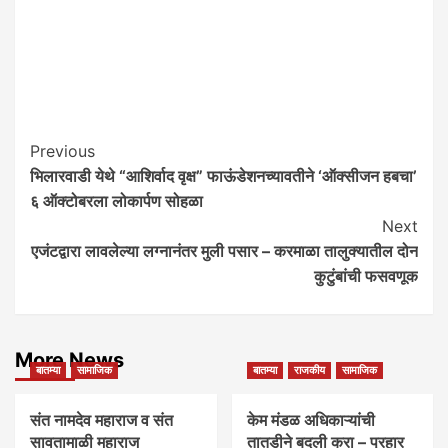
Post
Previous
भिलारवाडी येथे “आशिर्वाद वृक्ष” फाऊंडेशनच्यावतीने ‘ऑक्सीजन हबचा’
Navigation
६ ऑक्टोबरला लोकार्पण सोहळा
Next
एजंटद्वारा लावलेल्या लग्नानंतर मुली पसार – करमाळा तालुक्यातील दोन
कुटुंबांची फसवणूक
More News
बातम्या
सामाजिक
बातम्या
राजकीय
सामाजिक
संत नामदेव महाराज व संत
केम मंडळ अधिकाऱ्यांची
सावतामाळी महाराज
तातडीने बदली करा – प्रहार