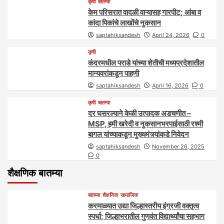
कृषी
बातम्या
केम परिसरात वादळी वाऱ्यासह गारपीट; आंबा व
कांदा पिकांचे लाखोंचे नुकसान
saptahiksandesh
April 24, 2026
0
कृषी
कंदरमधील पराडे यांच्या शेतीची मध्यप्रदेशातील
मान्यवरांकडून पाहणी
saptahiksandesh
April 16, 2026
0
कृषी
बातम्या
दर घसरल्याने केळी उत्पादक अडचणीत –
MSP, हमी खरेदी व नुकसानभरपाईसाठी रश्मी
बागल यांच्याकडून मुख्यमंत्र्यांकडे निवेदन
saptahiksandesh
November 26, 2025
0
शैक्षणिक बातम्या
बातम्या
शैक्षणिक
सामाजिक
करमाळ्यात उद्या जिल्हास्तरीय इंग्रजी वक्तृत्व
स्पर्धा; जिल्हाभरातील गुणवंत विद्यार्थ्यांचा सहभाग