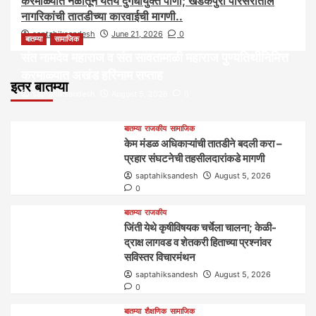
करमाळ्यात नळातून येतेय दुर्गंधीयुक्त पाणी; खडकपुरा परिसरातील
नागरिकांची तातडीच्या कारवाईची मागणी..
saptahiksandesh
June 21, 2026
0
बातम्या
सामाजिक
संत नामदेव महाराज व संत सावतामाळी महाराज पुण्यतिथीनिमित्त
करमाळ्यात अखंड हरिनाम सप्ताह
इतर बातम्या
saptahiksandesh
August 5, 2026
0
बातम्या
राजकीय
सामाजिक
केम मंडळ अधिकाऱ्यांची तातडीने बदली करा –
प्रहार संघटनेची तहसीलदारांकडे मागणी
saptahiksandesh
August 5, 2026
0
बातम्या
राजकीय
जिंती येथे कृषीविषयक चर्चेला चालना; केळी-
द्राक्ष लागवड व शेतकरी हिताच्या प्रश्नांवर
सविस्तर विचारमंथन
saptahiksandesh
August 5, 2026
0
बातम्या
शैक्षणिक
सामाजिक