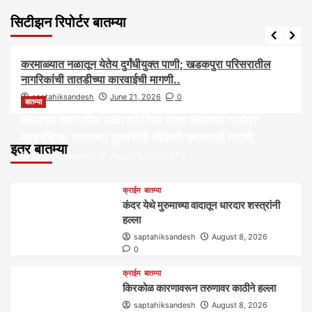
सिटीझन रिपोर्टर बातम्या
आरोग्य
आवाज जनतेचा
बातम्या
राजकीय
सामाजिक
करमाळ्यात नळातून येतेय दुर्गंधीयुक्त पाणी; खडकपुरा परिसरातील
नागरिकांची तातडीच्या कारवाईची मागणी..
saptahiksandesh
June 21, 2026
0
बातम्या
करमाळा शहरातील सव्वा कोटींच्या रस्ता कामाच्या दर्जावर
प्रश्नचिन्ह; कामाच्या गुणवत्तेची चौकशी करण्याची मागणी
इतर बातम्या
saptahiksandesh
August 9, 2026
0
क्राईम
बातम्या
कंदर येथे मुरुमाच्या वादातून धारदार शस्त्रांनी
हल्ला
saptahiksandesh
August 8, 2026
0
क्राईम
बातम्या
किरकोळ कारणावरून तरुणावर काठीने हल्ला
saptahiksandesh
August 8, 2026