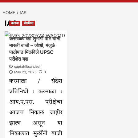
HOME
IAS
IAS
बातम्या
शैक्षणिक
करमाळ्याच्या शुभांगी पोटे यांनी
मारली बाजी – जोशी, मंजुळे
पाठोपाठ मिळविले UPSC
परीक्षेत यश
saptahiksandesh
May 23, 2023
0
करमाळा / संदेश
प्रतिनिधी : करमाळा :
आय.ए.एस. परीक्षेचा
आजच निकाल जाहीर
झाला असून या
निकालात मुलींनी बाजी