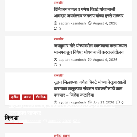
राजकीय
दिग्विजय बागल व गणेश चिवटे यांचा माजी
आमदार जयवंतराव जगताप यांच्या हस्ते सत्कार
saptahiksandesh
August 4, 2026
0
राजकीय
जयकुमार गोरे यांच्यावरील वक्तव्याचा करमाळ्यात
भाजपकडून निषेध; घोषणाबाजी करत आंदोलन
saptahiksandesh
August 4, 2026
0
राजकीय
नूतन जिल्हाध्यक्ष गणेश चिवटे यांच्या नेतृत्वाखाली
करमाळा तालुक्यात संघटन बळकटीसाठी काम
करणार – जितेश कटारिया
क्रीडा
बातम्या
शैक्षणिक
saptahiksandesh
July 31, 2026
0
पीएमश्री साधनाबाई जगताप शाळेत आंतरराष्ट्रीय योगदिन
उत्साहात साजरा!
क्रिडा
saptahiksandesh
June 22, 2026
0
क्रीडा
बातम्या