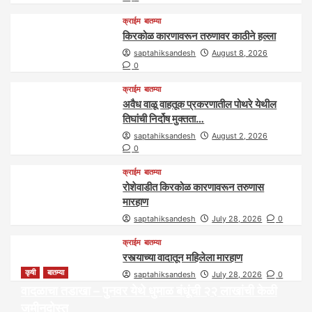
क्राईम
बातम्या
किरकोळ कारणावरून तरुणावर काठीने हल्ला
saptahiksandesh
August 8, 2026
0
क्राईम
बातम्या
अवैध वाळू वाहतूक प्रकरणातील पोथरे येथील
तिघांची निर्दोष मुक्तता…
saptahiksandesh
August 2, 2026
0
क्राईम
बातम्या
रोशेवाडीत किरकोळ कारणावरून तरुणास
मारहाण
saptahiksandesh
July 28, 2026
0
क्राईम
बातम्या
रस्त्याच्या वादातून महिलेला मारहाण
कृषी
बातम्या
saptahiksandesh
July 28, 2026
0
वादळाचा तडाखा – पुनवर येथे धुमाळ बंधूंची २२ लाखांची केळी
जमीनदोस्त