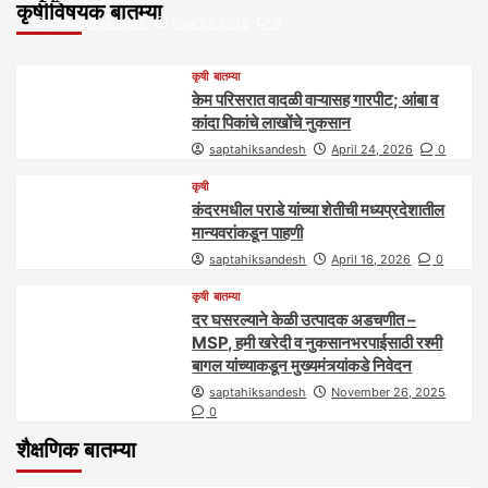
कृषीविषयक बातम्या
saptahiksandesh
May 27, 2026
0
कृषी
बातम्या
केम परिसरात वादळी वाऱ्यासह गारपीट; आंबा व
कांदा पिकांचे लाखोंचे नुकसान
saptahiksandesh
April 24, 2026
0
कृषी
कंदरमधील पराडे यांच्या शेतीची मध्यप्रदेशातील
मान्यवरांकडून पाहणी
saptahiksandesh
April 16, 2026
0
कृषी
बातम्या
दर घसरल्याने केळी उत्पादक अडचणीत –
MSP, हमी खरेदी व नुकसानभरपाईसाठी रश्मी
बागल यांच्याकडून मुख्यमंत्र्यांकडे निवेदन
saptahiksandesh
November 26, 2025
0
शैक्षणिक बातम्या